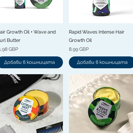
Бърз преглед
Бърз преглед
air Growth Oil + Wave and
Rapid Waves Intense Hair
url Butter
Growth Oil
ена
Цена
1,98 GBP
8,99 GBP
Добави в кошницата
Добави в кошницата