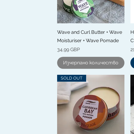
Бърз преглед
Wave and Curl Butter + Wave
H
Moisturiser + Wave Pomade
C
Цена
Ц
34,99 GBP
2
Изчерпано количество
SOLD OUT