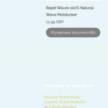
Бърз преглед
Rapid Waves 100% Natural
Wave Moisturiser
Цена
12,99 GBP
Изчерпано количество
Products by Catagory
Wavers Starter Pack
Organic Wave Products
All 3 Brush Bundles