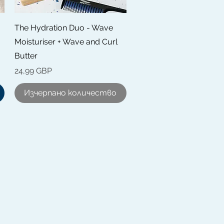
Бърз преглед
The Hydration Duo - Wave
Moisturiser + Wave and Curl
Butter
Цена
24,99 GBP
Изчерпано количество