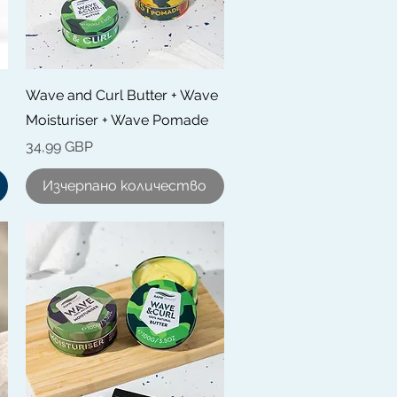
Бърз преглед
Wave and Curl Butter + Wave
Moisturiser + Wave Pomade
Цена
34,99 GBP
Изчерпано количество