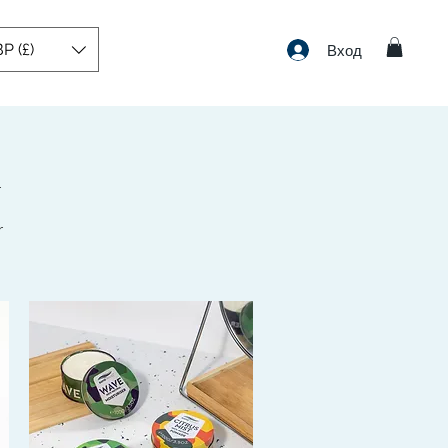
P (£)
Вход
r
r