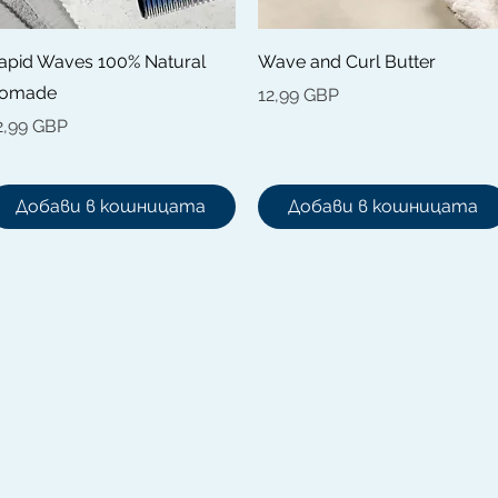
Бърз преглед
Бърз преглед
apid Waves 100% Natural
Wave and Curl Butter
omade
Цена
12,99 GBP
ена
2,99 GBP
Добави в кошницата
Добави в кошницата