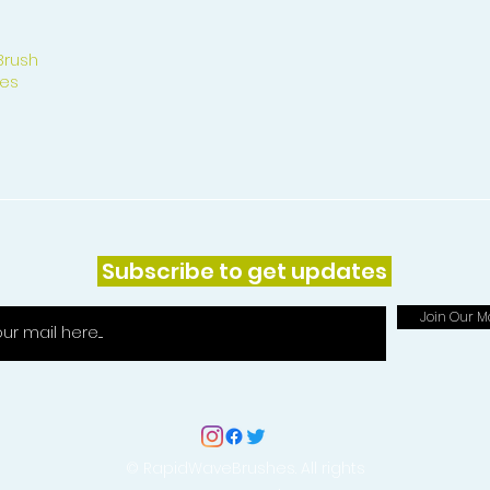
Brush
es
Subscribe to get updates
Join Our Ma
© RapidWaveBrushes. All rights