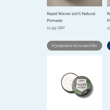
Бърз преглед
Rapid Waves 100% Natural
R
Pomade
P
Цена
Ц
12,99 GBP
1
Изчерпано количество