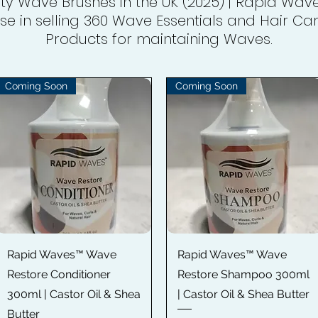
ity Wave Brushes in the UK (2025) | Rapid Wave
ise in selling 360 Wave Essentials and Hair C
Products for maintaining Waves.
Coming Soon
Coming Soon
Быстрый просмотр
Быстрый просмотр
Rapid Waves™ Wave
Rapid Waves™ Wave
Restore Conditioner
Restore Shampoo 300ml
300ml | Castor Oil & Shea
| Castor Oil & Shea Butter
Butter