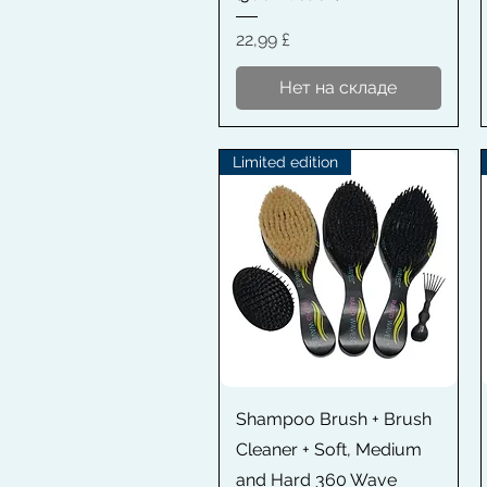
Цена
22,99 £
Нет на складе
Limited edition
Быстрый просмотр
Shampoo Brush + Brush
Cleaner + Soft, Medium
and Hard 360 Wave