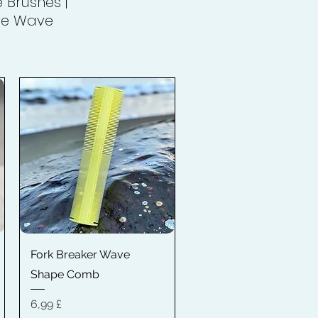
 Brushes |
are Wave
Быстрый просмотр
Fork Breaker Wave
Shape Comb
Цена
6,99 £