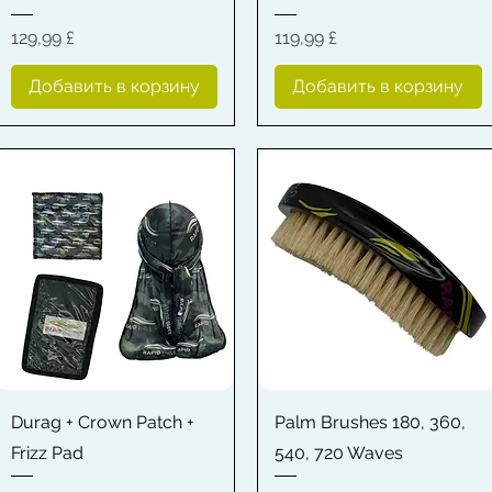
Цена
Цена
129,99 £
119,99 £
Добавить в корзину
Добавить в корзину
Быстрый просмотр
Быстрый просмотр
Durag + Crown Patch +
Palm Brushes 180, 360,
Frizz Pad
540, 720 Waves