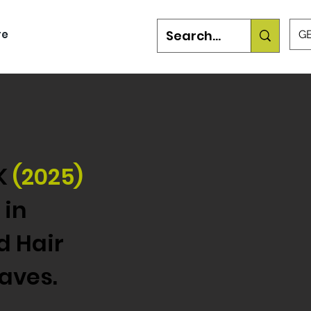
re
GB
UK
(2025)
 in
d Hair
aves.