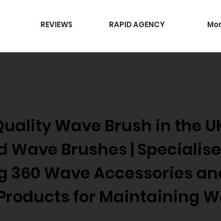
REVIEWS
RAPID AGENCY
Mo
Quality Wave Brush in the 
id Wave Brushes | Specialise
ng 360 Wave Accessories an
Products for Maintaining W