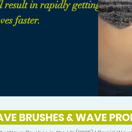
 result in rapidly getting
es faster.
AVE BRUSHES & WAVE PR