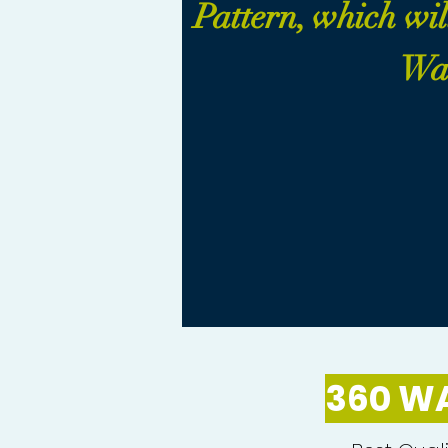
Pattern, which will
Wav
360 W