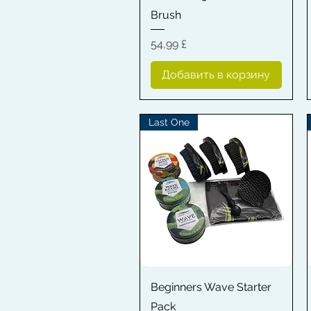
Brush
Цена
54,99 £
Добавить в корзину
Last One
Быстрый просмотр
Beginners Wave Starter
Pack