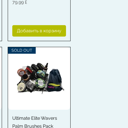
Цена
79,99 £
Добавить в корзину
SOLD OUT
Быстрый просмотр
Ultimate Elite Wavers
Palm Brushes Pack