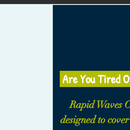
Are You Tired O
Rapid Waves C
designed to cover