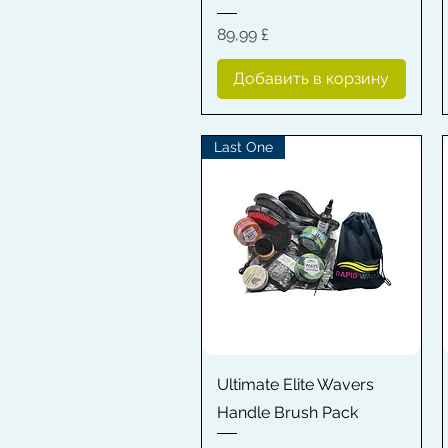
Цена
89,99 £
Добавить в корзину
Last One
Быстрый просмотр
Ultimate Elite Wavers
Handle Brush Pack