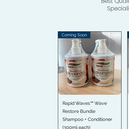
Best Qual
Special
Coming Soon
Быстрый просмотр
Rapid Waves™ Wave
Restore Bundle
Shampoo + Conditioner
(300ml each)