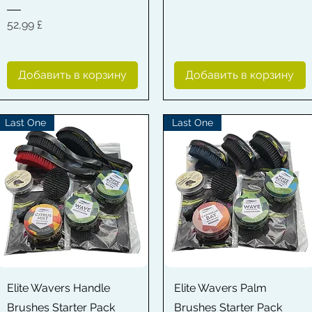
Цена
52,99 £
Добавить в корзину
Добавить в корзину
Last One
Last One
Быстрый просмотр
Быстрый просмотр
Elite Wavers Handle
Elite Wavers Palm
Brushes Starter Pack
Brushes Starter Pack