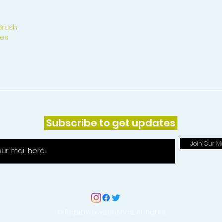
Brush
es
Subscribe to get updates
Join Our Ma
© RapidWaveBrushes. All rights