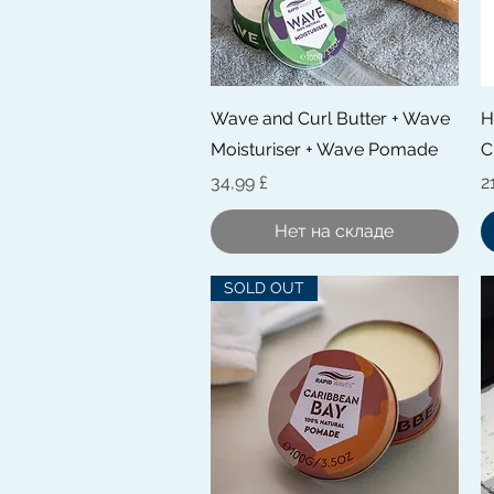
Быстрый просмотр
Wave and Curl Butter + Wave
H
Moisturiser + Wave Pomade
C
Цена
Ц
34,99 £
2
Нет на складе
SOLD OUT