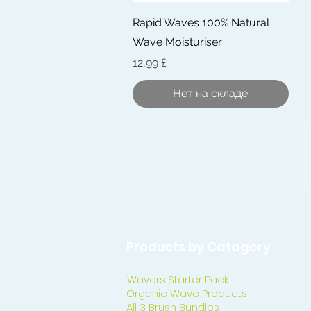
Быстрый просмотр
Rapid Waves 100% Natural
Wave Moisturiser
Цена
12,99 £
Нет на складе
Products by Catagory
Wavers Starter Pack
Organic Wave Products
All 3 Brush Bundles