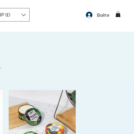
P (£)
Войти
r
r