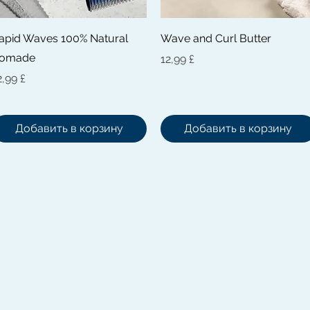
Быстрый просмотр
Быстрый просмотр
apid Waves 100% Natural
Wave and Curl Butter
omade
Цена
12,99 £
ена
2,99 £
Добавить в корзину
Добавить в корзину