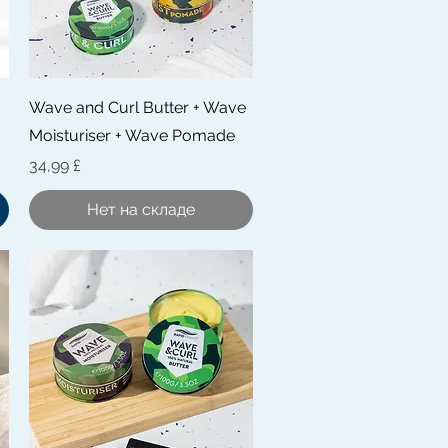
Быстрый просмотр
Wave and Curl Butter + Wave
Moisturiser + Wave Pomade
Цена
34,99 £
Нет на складе