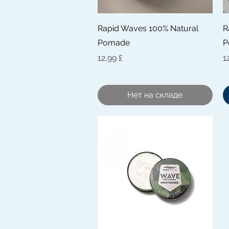
Быстрый просмотр
Rapid Waves 100% Natural
R
Pomade
P
Цена
Ц
12,99 £
1
Нет на складе