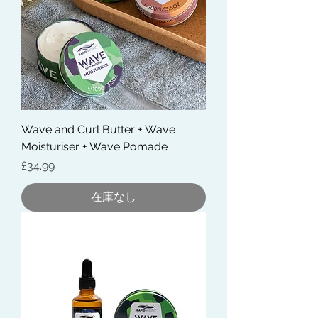
Wave and Curl Butter + Wave
Moisturiser + Wave Pomade
価格
£34.99
在庫なし