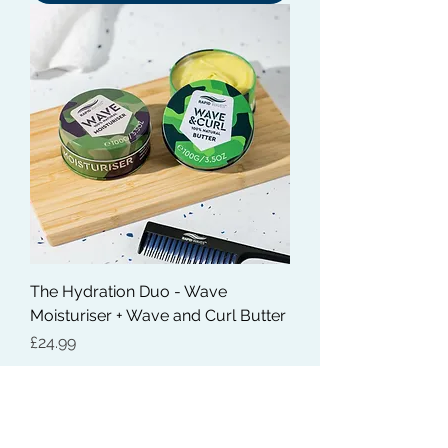
The Hydration Duo - Wave
Moisturiser + Wave and Curl Butter
価格
£24.99
在庫なし