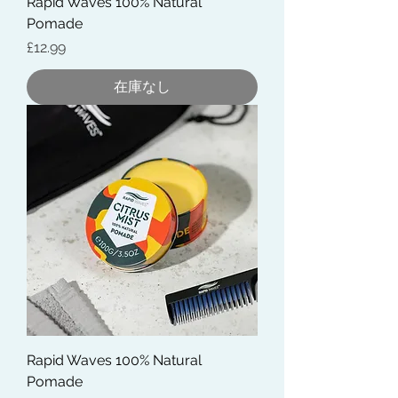
Rapid Waves 100% Natural
Pomade
価格
£12.99
在庫なし
Rapid Waves 100% Natural
Pomade