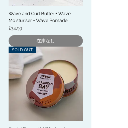
Wave and Curl Butter + Wave
Moisturiser + Wave Pomade
価格
£34.99
在庫なし
SOLD OUT