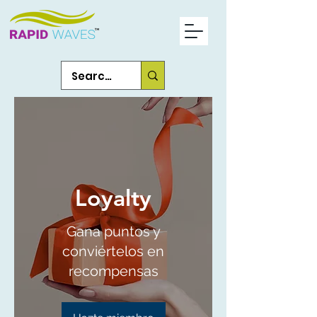
Loyalty
Gana puntos y
conviértelos en
recompensas