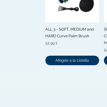
Visualització ràpida
ALL 3 - SOFT, MEDIUM and
S
HARD Curve Palm Brush
C
H
Preu
52,99 £
P
5
Afegeix a la cistella