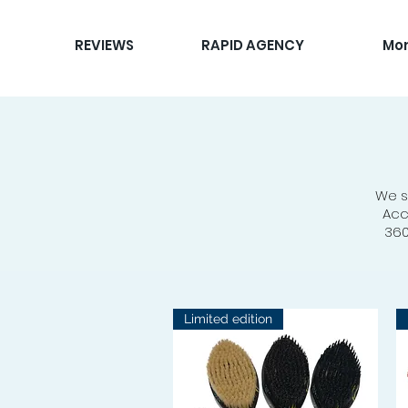
REVIEWS
RAPID AGENCY
Mo
We s
Acc
360
Limited edition