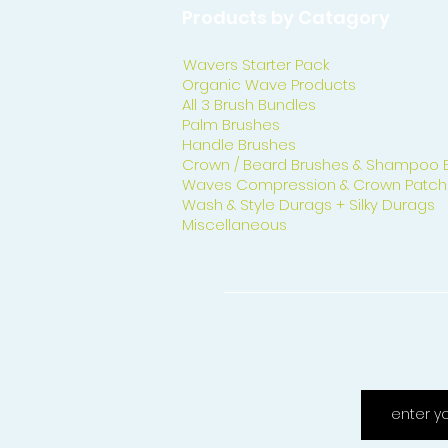
Products by Catagory
Wavers Starter Pack
Organic Wave Products
All 3 Brush Bundles
Palm Brushes
Handle Brushes
Crown / Beard Brushes & Shampoo 
Waves Compression & Crown Patch
Wash & Style Durags + Silky Durags
Miscellaneous