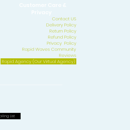
Customer Care &
Privacy
Contact US
Delivery Policy
Return Policy
Refund Policy
Privacy Policy
Rapid Waves Community
Reviews
Rapid Agency (Our Virtual Agency)
iling List