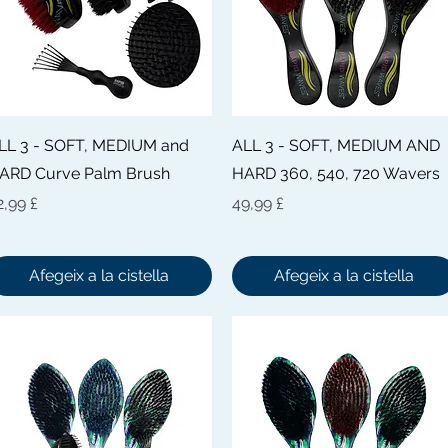
Visualització ràpida
Visualització ràpida
LL 3 - SOFT, MEDIUM and
ALL 3 - SOFT, MEDIUM AND
ARD Curve Palm Brush
HARD 360, 540, 720 Wavers
reu
Preu
2,99 £
49,99 £
Afegeix a la cistella
Afegeix a la cistella