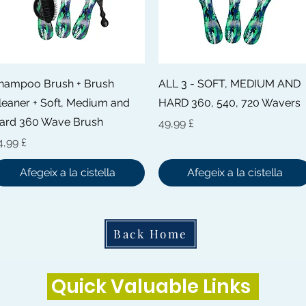
Visualització ràpida
Visualització ràpida
hampoo Brush + Brush
ALL 3 - SOFT, MEDIUM AND
leaner + Soft, Medium and
HARD 360, 540, 720 Wavers
ard 360 Wave Brush
Preu
49,99 £
reu
4,99 £
Afegeix a la cistella
Afegeix a la cistella
Back Home
Quick Valuable Links