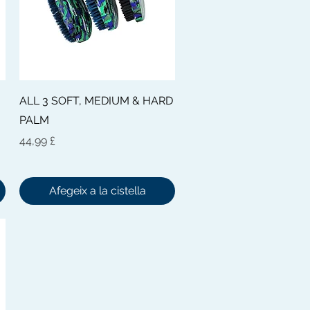
Visualització ràpida
ALL 3 SOFT, MEDIUM & HARD
PALM
Preu
44,99 £
Afegeix a la cistella