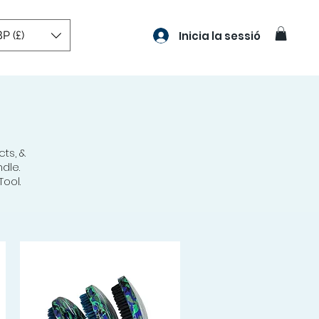
P (£)
Inicia la sessió
ts, &
dle.
ool.